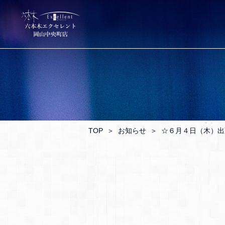
TOP
＞
お知らせ
＞
☆６月４日（木）出