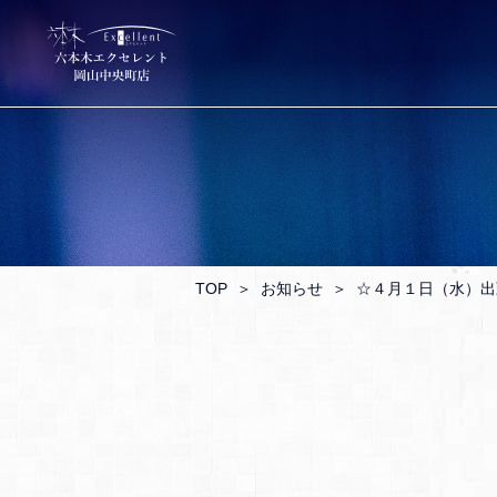
TOP
＞
お知らせ
＞
☆４月１日（水）出