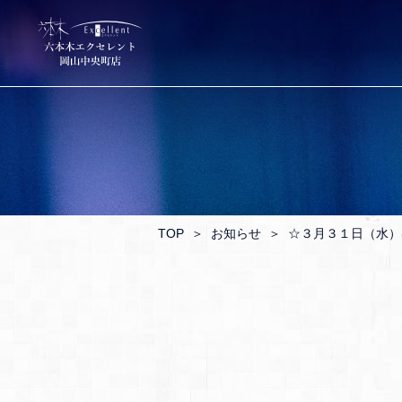
TOP
＞
お知らせ
＞
☆３月３１日（水）